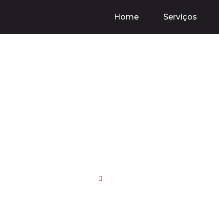
Home
Serviços
ing, IA e Influencia
uista Clientes no M
do Chefe de Anúncio
11/10/2024