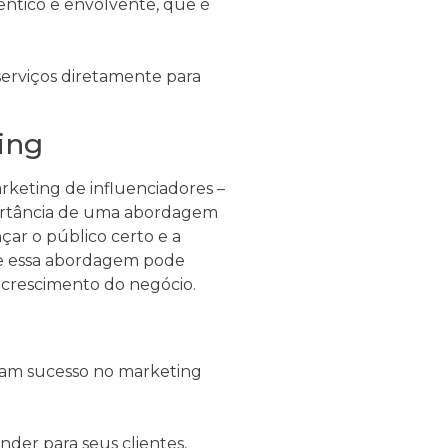
êntico e envolvente, que é
serviços diretamente para
ing
arketing de influenciadores –
portância de uma abordagem
nçar o público certo e a
ue essa abordagem pode
 crescimento do negócio.
cam sucesso no marketing
der para seus clientes,