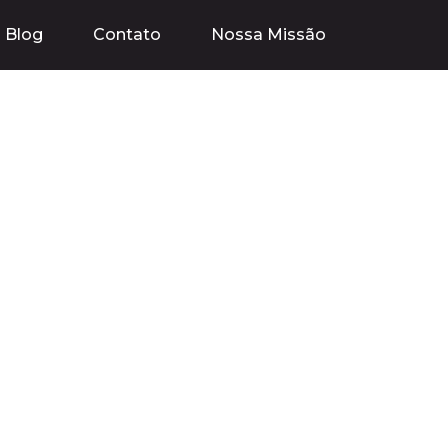
Blog
Contato
Nossa Missão
dores: Como o
undo Digital
s Pagos)