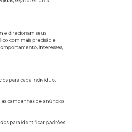
edidas, seja fazer uma
.
am e direcionam seus
lico com mais precisão e
comportamento, interesses,
ios para cada indivíduo,
ta as campanhas de anúncios
ados para identificar padrões