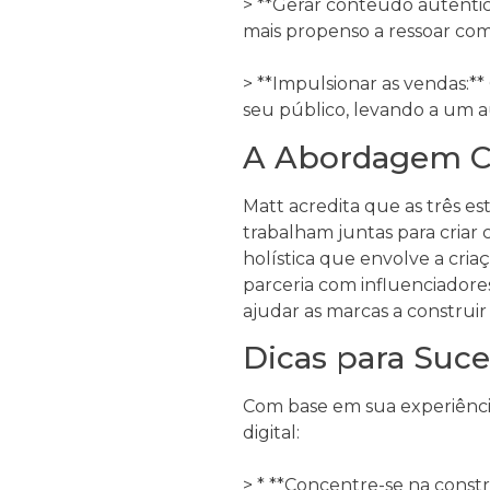
> **Gerar conteúdo autêntic
mais propenso a ressoar com
> **Impulsionar as vendas:*
seu público, levando a um 
A Abordagem Co
Matt acredita que as três es
trabalham juntas para cria
holística que envolve a criaç
parceria com influenciador
ajudar as marcas a construi
Dicas para Suce
Com base em sua experiênci
digital:
> * **Concentre-se na const