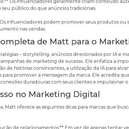
o:** Os influenciadores geralmente criam conteúdo aut
 seu público do que anúncios tradicionais.
* Os influenciadores podem promover seus produtos ou 
aumento nas vendas.
mpleta de Matt para o Market
tratégias – storytelling, anúncios direcionados por IA e m
r campanhas de marketing de sucesso. Ele enfatiza a im
ão de histórias convincentes, a utilização da IA para alca
es para promover a mensagem da marca. Ele acredita q
r conexões duradouras com seus clientes e impulsionar o
sso no Marketing Digital
a, Matt oferece as seguintes dicas para marcas que bus
rução de relacionamentos:** Em vez de apenas tentar ven