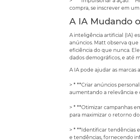
> * **Impulsionar a ação:** H
compra, se inscrever em um 
A IA Mudando o
A inteligência artificial (I
anúncios. Matt observa que 
eficiência do que nunca. El
dados demográficos, e até 
A IA pode ajudar as marcas a
> * **Criar anúncios persona
aumentando a relevância e
> * **Otimizar campanhas em
para maximizar o retorno do
> * **Identificar tendências 
e tendências, fornecendo inf