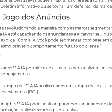
istórias persuasivas podem inspirar os clientes a tomar m
boletim informativo ou se tornar um defensor da marca
 Jogo dos Anúncios
A) está revolucionando a maneira como as marcas segment
a IA está capacitando os anunciantes a alcançar seu púb
e explica: “Com a IA, você pode segmentar com base em 
mesmo prever o comportamento futuro do cliente “.
:
lizados:** A IA permite que as marcas personalizem anúnc
 o engajamento.
 tempo real:** A IA analisa dados em tempo real e ajus
 investimento (ROI).
e insights:** A IA pode analisar grandes quantidades de d
ormações valiosas sobre o público-alvo.