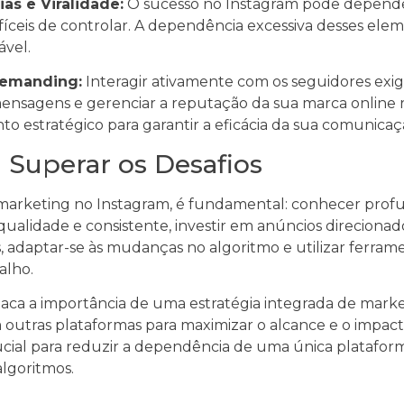
s e Viralidade:
O sucesso no Instagram pode depende
difíceis de controlar. A dependência excessiva desses el
ável.
emanding:
Interagir ativamente com os seguidores exi
ensagens e gerenciar a reputação da sua marca online
 estratégico para garantir a eficácia da sua comunicaç
a Superar os Desafios
o marketing no Instagram, é fundamental: conhecer pro
 qualidade e consistente, investir em anúncios direcionad
 adaptar-se às mudanças no algoritmo e utilizar ferram
alho.
ca a importância de uma estratégia integrada de marketi
outras plataformas para maximizar o alcance e o impac
rucial para reduzir a dependência de uma única plataforma
lgoritmos.