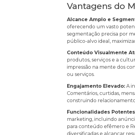
Vantagens do M
Alcance Amplo e Segment
oferecendo um vasto potenci
segmentação precisa por mei
público-alvo ideal, maximiz
Conteúdo Visualmente At
produtos, serviços e a cult
impressão na mente dos con
ou serviços.
Engajamento Elevado:
A in
Comentários, curtidas, mens
construindo relacionamentos
Funcionalidades Potentes
marketing, incluindo anúnci
para conteúdo efêmero e Re
diversificadas e alcançar resu