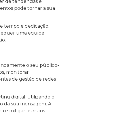
r de tendências e
ementos pode tornar a sua
ge tempo e dedicação.
 requer uma equipe
ão.
fundamente o seu público-
os, monitorar
entas de gestão de redes
ng digital, utilizando o
to da sua mensagem. A
 e mitigar os riscos