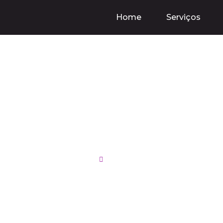
Home
Serviços
g no Instagram: V
s e Estratégias pa
20/11/2024