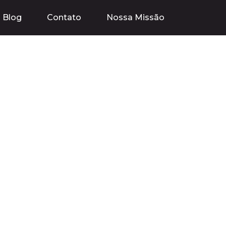
Blog
Contato
Nossa Missão
kTok Ads: Uma
ializar seu