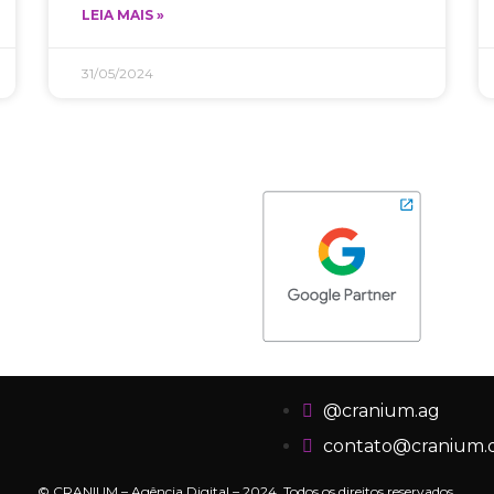
LEIA MAIS »
31/05/2024
@cranium.ag
contato@cranium.di
© CRANIUM – Agência Digital – 2024. Todos os direitos reservados.