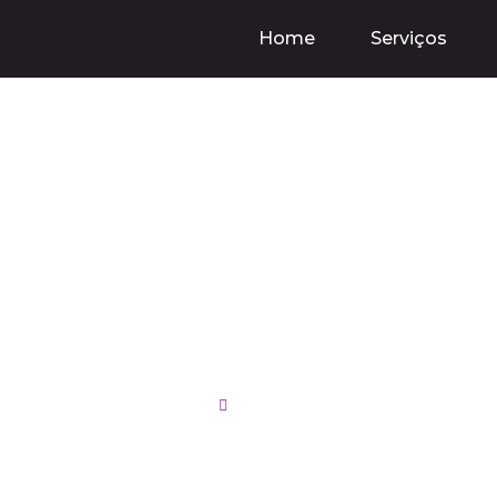
Home
Serviços
s e Desafios de Ti
ofunda para Potenc
Marketing Digital
03/10/2024