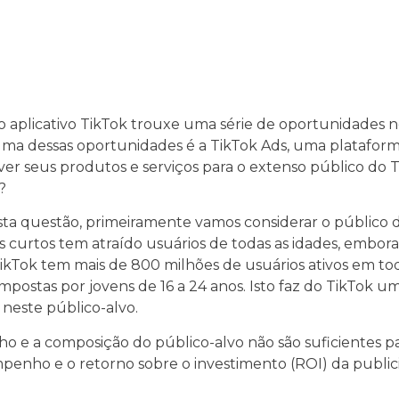
 aplicativo TikTok trouxe uma série de oportunidades no
 Uma dessas oportunidades é a TikTok Ads, uma platafor
r seus produtos e serviços para o extenso público do Ti
?
sta questão, primeiramente vamos considerar o público do
curtos tem atraído usuários de todas as idades, embora
TikTok tem mais de 800 milhões de usuários ativos em t
postas por jovens de 16 a 24 anos. Isto faz do TikTok u
neste público-alvo.
o e a composição do público-alvo não são suficientes pa
mpenho e o retorno sobre o investimento (ROI) da publ