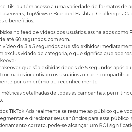
o TikTok têm acesso a uma variedade de formatos de an
), Takeovers, TopViews e Branded Hashtag Challenges. C
s e benefícios:
xibidos no feed de vídeos dos usuários, assinalados como
 de até 60 segundos, com som.
m vídeo de 3 a 5 segundos que são exibidos imediatamen
têm exclusividade de categoria, o que significa que apen
keover.
takeover que são exibidas depois de 5 segundos após o us
atrocinados incentivam os usuários a criar e compartil
lmente por um prêmio ou reconhecimento.
métricas detalhadas de todas as campanhas, permitindo
o.
or dos TikTok Ads realmente se resume ao público que vo
gmentar e direcionar seus anúncios para esse público.
ecionamento correto, pode-se alcançar um ROI significat