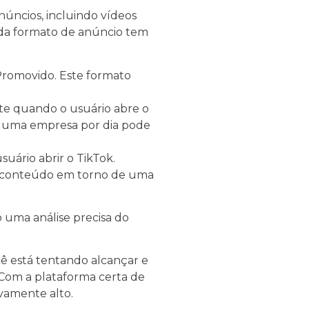
úncios, incluindo vídeos
ada formato de anúncio tem
 Promovido. Este formato
te quando o usuário abre o
as uma empresa por dia pode
uário abrir o TikTok.
har conteúdo em torno de uma
 uma análise precisa do
cê está tentando alcançar e
 Com a plataforma certa de
ivamente alto.