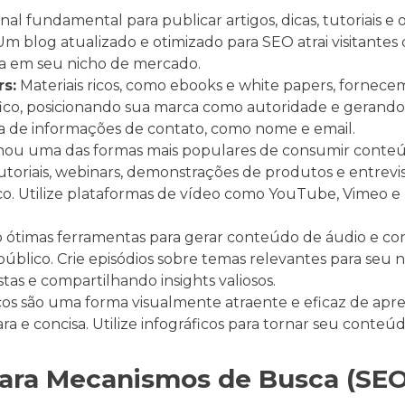
l fundamental para publicar artigos, dicas, tutoriais e
Um blog atualizado e otimizado para SEO atrai visitantes 
ta em seu nicho de mercado.
s:
Materiais ricos, como ebooks e white papers, fornec
co, posicionando sua marca como autoridade e gerando 
ca de informações de contato, como nome e email.
nou uma das formas mais populares de consumir conteúd
tutoriais, webinars, demonstrações de produtos e entrevis
ico. Utilize plataformas de vídeo como YouTube, Vimeo e
 ótimas ferramentas para gerar conteúdo de áudio e co
úblico. Crie episódios sobre temas relevantes para seu 
stas e compartilhando insights valiosos.
cos são uma forma visualmente atraente e eficaz de apr
a e concisa. Utilize infográficos para tornar seu conteúd
para Mecanismos de Busca (SEO