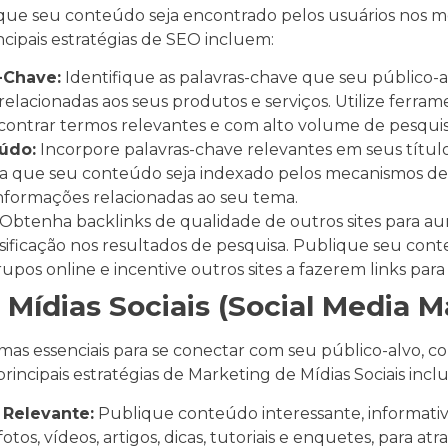
ue seu conteúdo seja encontrado pelos usuários nos 
ncipais estratégias de SEO incluem:
-Chave:
Identifique as palavras-chave que seu público-a
elacionadas aos seus produtos e serviços. Utilize ferra
contrar termos relevantes e com alto volume de pesquis
údo:
Incorpore palavras-chave relevantes em seus título
ra que seu conteúdo seja indexado pelos mecanismos de
nformações relacionadas ao seu tema.
Obtenha backlinks de qualidade de outros sites para a
ssificação nos resultados de pesquisa. Publique seu cont
rupos online e incentive outros sites a fazerem links par
 Mídias Sociais (Social Media M
ormas essenciais para se conectar com seu público-alvo, 
incipais estratégias de Marketing de Mídias Sociais incl
 Relevante:
Publique conteúdo interessante, informati
fotos, vídeos, artigos, dicas, tutoriais e enquetes, para at