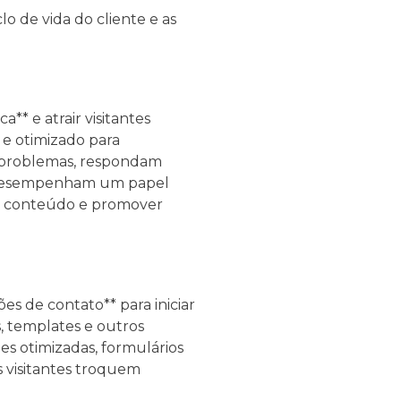
o de vida do cliente e as
* e atrair visitantes
 e otimizado para
m problemas, respondam
m desempenham um papel
ar conteúdo e promover
ões de contato** para iniciar
s, templates e outros
es otimizadas, formulários
s visitantes troquem