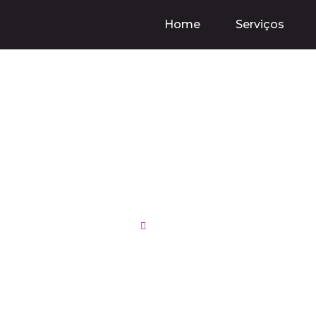
Home
Serviços
ting: A Estratégia 
air e Fidelizar Clie
13/10/2024