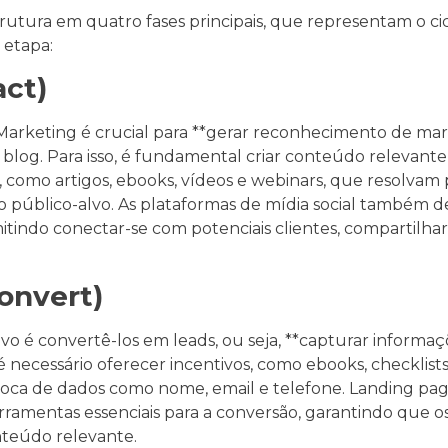
tura em quatro fases principais, que representam o cicl
 etapa:
act)
arketing é crucial para **gerar reconhecimento de marca*
u blog. Para isso, é fundamental criar conteúdo relevante
 como artigos, ebooks, vídeos e webinars, que resolva
o público-alvo. As plataformas de mídia social també
itindo conectar-se com potenciais clientes, compartilh
onvert)
etivo é convertê-los em leads, ou seja, **capturar informaç
 é necessário oferecer incentivos, como ebooks, checklist
troca de dados como nome, email e telefone. Landing pag
rramentas essenciais para a conversão, garantindo que o
nteúdo relevante.