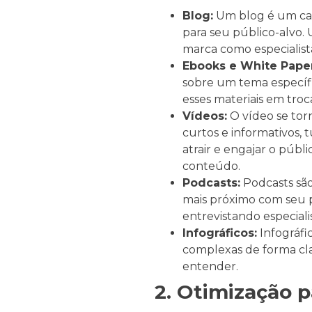
Blog:
Um blog é um cana
para seu público-alvo. 
marca como especialis
Ebooks e White Paper
sobre um tema específi
esses materiais em tro
Vídeos:
O vídeo se tor
curtos e informativos, 
atrair e engajar o públ
conteúdo.
Podcasts:
Podcasts são
mais próximo com seu p
entrevistando especiali
Infográficos:
Infográfi
complexas de forma clar
entender.
2. Otimização 