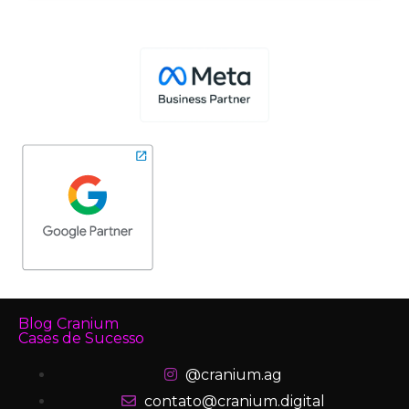
Blog Cranium
Cases de Sucesso
@cranium.ag
contato@cranium.digital