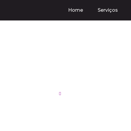
Home
Serviços
zza Kitchen: A Rei
ca no TikTok e a Ge
13/11/2024