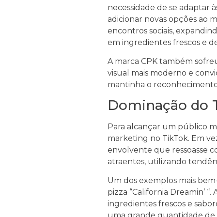
necessidade de se adaptar 
adicionar novas opções ao m
encontros sociais, expandin
em ingredientes frescos e de
A marca CPK também sofreu u
visual mais moderno e convi
mantinha o reconhecimento 
Dominação do T
Para alcançar um público ma
marketing no TikTok. Em vez
envolvente que ressoasse c
atraentes, utilizando tendên
Um dos exemplos mais bem-s
pizza “California Dreamin’ “
ingredientes frescos e sabor
uma grande quantidade de