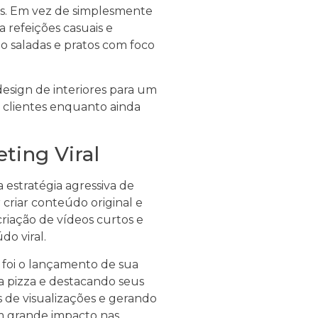
s. Em vez de simplesmente
 refeições casuais e
o saladas e pratos com foco
esign de interiores para um
s clientes enquanto ainda
ting Viral
 estratégia agressiva de
criar conteúdo original e
iação de vídeos curtos e
do viral.
foi o lançamento de sua
da pizza e destacando seus
s de visualizações e gerando
 grande impacto nas