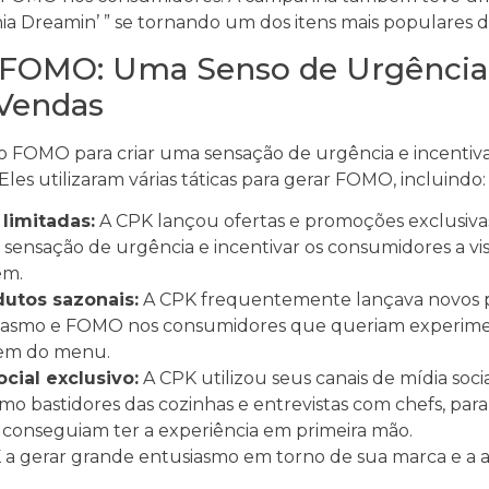
rnia Dreamin’ ” se tornando um dos itens mais populares
o FOMO: Uma Senso de Urgência
 Vendas
o FOMO para criar uma sensação de urgência e incentiv
Eles utilizaram várias táticas para gerar FOMO, incluindo:
limitadas:
A CPK lançou ofertas e promoções exclusivas
a sensação de urgência e incentivar os consumidores a vis
em.
utos sazonais:
A CPK frequentemente lançava novos p
usiasmo e FOMO nos consumidores que queriam experimen
sem do menu.
cial exclusivo:
A CPK utilizou seus canais de mídia soci
mo bastidores das cozinhas e entrevistas com chefs, pa
conseguiam ter a experiência em primeira mão.
PK a gerar grande entusiasmo em torno de sua marca e a