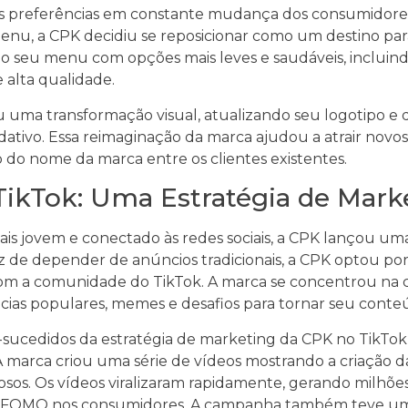
às preferências em constante mudança dos consumidore
enu, a CPK decidiu se reposicionar como um destino para
do seu menu com opções mais leves e saudáveis, incluind
 alta qualidade.
ma transformação visual, atualizando seu logotipo e d
dativo. Essa reimaginação da marca ajudou a atrair novo
do nome da marca entre os clientes existentes.
ikTok: Uma Estratégia de Marke
is jovem e conectado às redes sociais, a CPK lançou uma
 de depender de anúncios tradicionais, a CPK optou por 
om a comunidade do TikTok. A marca se concentrou na cr
cias populares, memes e desafios para tornar seu conteú
ucedidos da estratégia de marketing da CPK no TikTok 
. A marca criou uma série de vídeos mostrando a criação 
osos. Os vídeos viralizaram rapidamente, gerando milhõe
 FOMO nos consumidores. A campanha também teve um