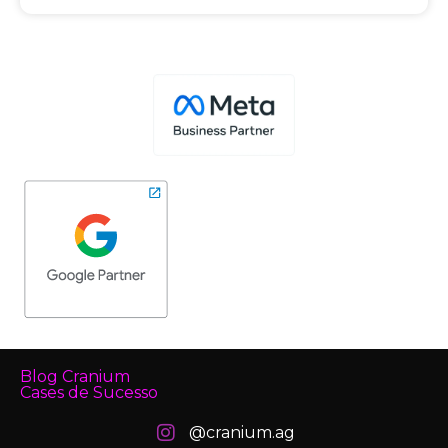
Blog Cranium
Cases de Sucesso
@cranium.ag