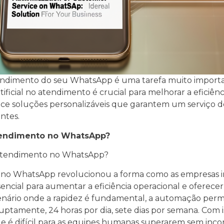
tendimento do seu WhatsApp é uma tarefa muito import
rtificial no atendimento é crucial para melhorar a eficiên
ce soluções personalizáveis que garantem um serviço de
entes.
tendimento no WhatsApp?
 Atendimento no WhatsApp?
no WhatsApp revolucionou a forma como as empresas i
ssencial para aumentar a eficiência operacional e oferec
enário onde a rapidez é fundamental, a automação perm
ruptamente, 24 horas por dia, sete dias por semana. Co
e é difícil para as equipes humanas superarem sem incor