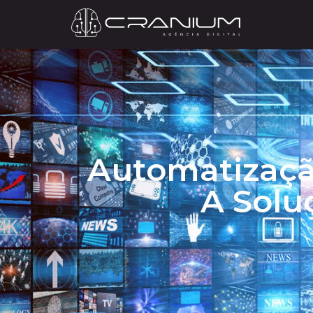
Automatizaçã
A Solu